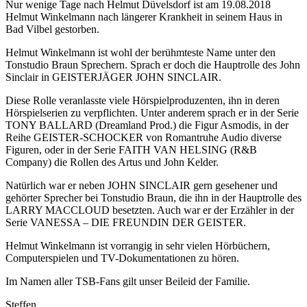
Nur wenige Tage nach Helmut Düvelsdorf ist am 19.08.2018
Helmut Winkelmann nach längerer Krankheit in seinem Haus in
Bad Vilbel gestorben.
Helmut Winkelmann ist wohl der berühmteste Name unter den
Tonstudio Braun Sprechern. Sprach er doch die Hauptrolle des John
Sinclair in GEISTERJÄGER JOHN SINCLAIR.
Diese Rolle veranlasste viele Hörspielproduzenten, ihn in deren
Hörspielserien zu verpflichten. Unter anderem sprach er in der Serie
TONY BALLARD (Dreamland Prod.) die Figur Asmodis, in der
Reihe GEISTER-SCHOCKER von Romantruhe Audio diverse
Figuren, oder in der Serie FAITH VAN HELSING (R&B
Company) die Rollen des Artus und John Kelder.
Natürlich war er neben JOHN SINCLAIR gern gesehener und
gehörter Sprecher bei Tonstudio Braun, die ihn in der Hauptrolle des
LARRY MACCLOUD besetzten. Auch war er der Erzähler in der
Serie VANESSA – DIE FREUNDIN DER GEISTER.
Helmut Winkelmann ist vorrangig in sehr vielen Hörbüchern,
Computerspielen und TV-Dokumentationen zu hören.
Im Namen aller TSB-Fans gilt unser Beileid der Familie.
Steffen