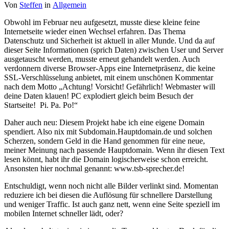
Von
Steffen
in
Allgemein
Obwohl im Februar neu aufgesetzt, musste diese kleine feine
Internetseite wieder einen Wechsel erfahren. Das Thema
Datenschutz und Sicherheit ist aktuell in aller Munde. Und da auf
dieser Seite Informationen (sprich Daten) zwischen User und Server
ausgetauscht werden, musste erneut gehandelt werden. Auch
verdonnern diverse Browser-Apps eine Internetpräsenz, die keine
SSL-Verschlüsselung anbietet, mit einem unschönen Kommentar
nach dem Motto „Achtung! Vorsicht! Gefährlich!
Webmaster will
deine Daten klauen!
PC explodiert gleich beim Besuch der
Startseite! Pi. Pa. Po!“
Daher auch neu: Diesem Projekt habe ich eine eigene Domain
spendiert. Also nix mit Subdomain.Hauptdomain.de und solchen
Scherzen, sondern Geld in die Hand genommen für eine neue,
meiner Meinung nach passende Hauptdomain. Wenn ihr diesen Text
lesen könnt, habt ihr die Domain logischerweise schon erreicht.
Ansonsten hier nochmal genannt: www.tsb-sprecher.de!
Entschuldigt, wenn noch nicht alle Bilder verlinkt sind. Momentan
reduziere ich bei diesen die Auflösung für schnellere Darstellung
und weniger Traffic. Ist auch ganz nett, wenn eine Seite speziell im
mobilen Internet schneller lädt, oder?