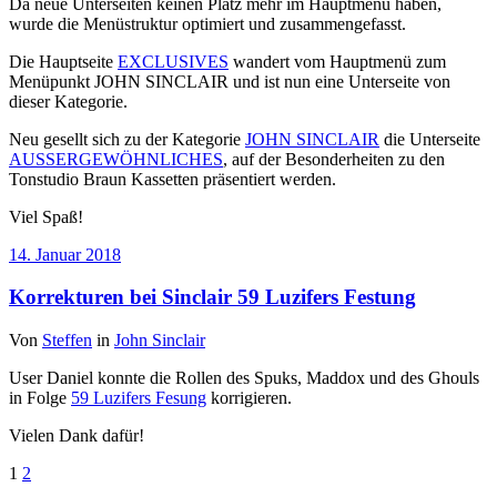
Da neue Unterseiten keinen Platz mehr im Hauptmenü haben,
wurde die Menüstruktur optimiert und zusammengefasst.
Die Hauptseite
EXCLUSIVES
wandert vom Hauptmenü zum
Menüpunkt JOHN SINCLAIR und ist nun eine Unterseite von
dieser Kategorie.
Neu gesellt sich zu der Kategorie
JOHN SINCLAIR
die Unterseite
AUSSERGEWÖHNLICHES
, auf der Besonderheiten zu den
Tonstudio Braun Kassetten präsentiert werden.
Viel Spaß!
14. Januar 2018
Korrekturen bei Sinclair 59 Luzifers Festung
Von
Steffen
in
John Sinclair
User Daniel konnte die Rollen des Spuks, Maddox und des Ghouls
in Folge
59 Luzifers Fesung
korrigieren.
Vielen Dank dafür!
Seitennummerierung
1
2