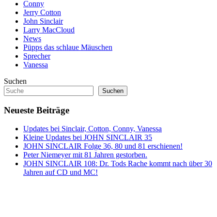
Conny
Jerry Cotton
John Sinclair
Larry MacCloud
News
Püpps das schlaue Mäuschen
Sprecher
Vanessa
Suchen
Suchen
Neueste Beiträge
Updates bei Sinclair, Cotton, Conny, Vanessa
Kleine Updates bei JOHN SINCLAIR 35
JOHN SINCLAIR Folge 36, 80 und 81 erschienen!
Peter Niemeyer mit 81 Jahren gestorben.
JOHN SINCLAIR 108: Dr. Tods Rache kommt nach über 30
Jahren auf CD und MC!
Copyright © 2020 tsb-sprecher.de. Alle Rechte vorbehalten