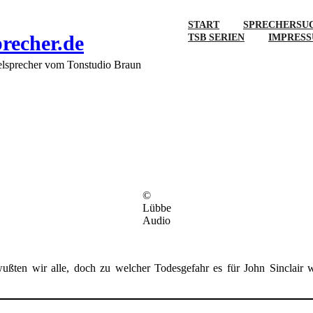
START
SPRECHERSU
precher.de
TSB SERIEN
IMPRES
elsprecher vom Tonstudio Braun
3)
©
Lübbe
Audio
ßten wir alle, doch zu welcher Todesgefahr es für John Sinclair 