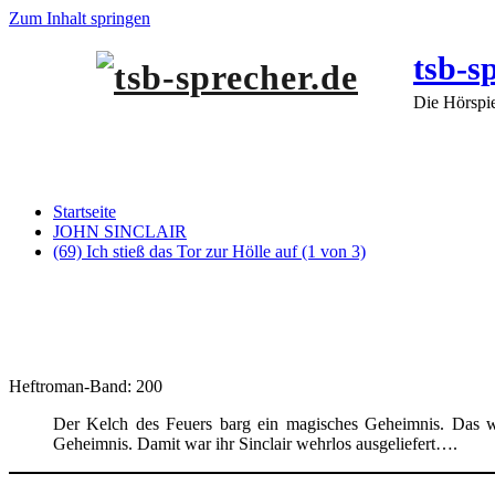
Zum Inhalt springen
tsb-s
Die Hörspi
(69) Ich stieß das Tor zur Hölle auf (1 von 
Startseite
JOHN SINCLAIR
(69) Ich stieß das Tor zur Hölle auf (1 von 3)
Heftroman-Band: 200
Der Kelch des Feuers barg ein magisches Geheimnis. Das wu
Geheimnis. Damit war ihr Sinclair wehrlos ausgeliefert….