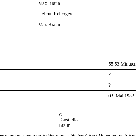
Max Braun
Helmut Rellergerd
Max Braun
55:53 Minute
?
?
03. Mai 1982
©
Tonstudio
Braun
chern ein oder mehrere Fehler eingeschlichen? Hast Du womöglich Hi