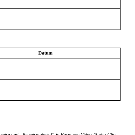
Datum
n
nweise und „Beweismaterial“ in Form von Video-/Audio-Clips,