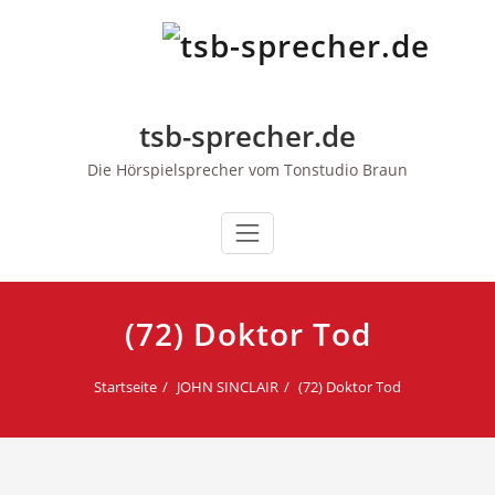
Zum
Inhalt
springen
tsb-sprecher.de
Die Hörspielsprecher vom Tonstudio Braun
(72) Doktor Tod
Startseite
JOHN SINCLAIR
(72) Doktor Tod