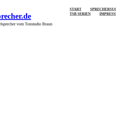
START
SPRECHERSU
precher.de
TSB SERIEN
IMPRES
elsprecher vom Tonstudio Braun