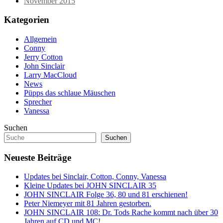
November 2015
Kategorien
Allgemein
Conny
Jerry Cotton
John Sinclair
Larry MacCloud
News
Püpps das schlaue Mäuschen
Sprecher
Vanessa
Suchen
Suchen
Neueste Beiträge
Updates bei Sinclair, Cotton, Conny, Vanessa
Kleine Updates bei JOHN SINCLAIR 35
JOHN SINCLAIR Folge 36, 80 und 81 erschienen!
Peter Niemeyer mit 81 Jahren gestorben.
JOHN SINCLAIR 108: Dr. Tods Rache kommt nach über 30
Jahren auf CD und MC!