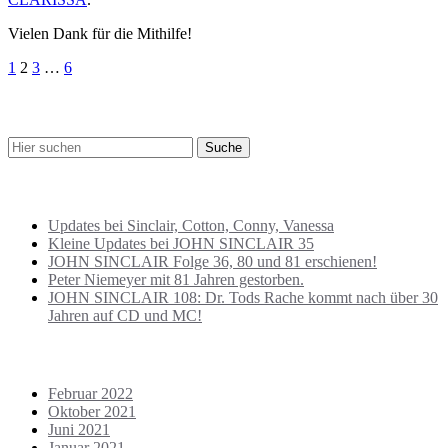
Vielen Dank für die Mithilfe!
Seitennummerierung
1
2
3
…
6
der
SUCHE
Beiträge
BEITRÄGE NEU
Updates bei Sinclair, Cotton, Conny, Vanessa
Kleine Updates bei JOHN SINCLAIR 35
JOHN SINCLAIR Folge 36, 80 und 81 erschienen!
Peter Niemeyer mit 81 Jahren gestorben.
JOHN SINCLAIR 108: Dr. Tods Rache kommt nach über 30
Jahren auf CD und MC!
ARCHIVE
Februar 2022
Oktober 2021
Juni 2021
Januar 2021