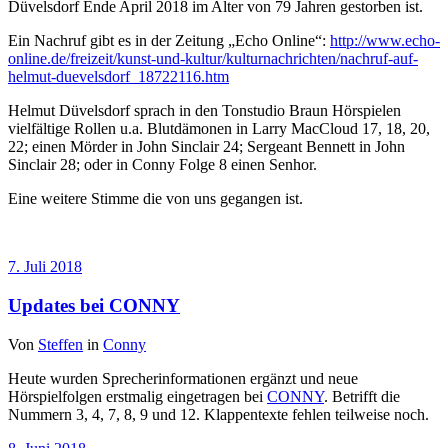
Düvelsdorf Ende April 2018 im Alter von 79 Jahren gestorben ist.
Ein Nachruf gibt es in der Zeitung „Echo Online“:
http://www.echo-
online.de/freizeit/kunst-und-kultur/kulturnachrichten/nachruf-auf-
helmut-duevelsdorf_18722116.htm
Helmut Düvelsdorf sprach in den Tonstudio Braun Hörspielen
vielfältige Rollen u.a. Blutdämonen in Larry MacCloud 17, 18, 20,
22; einen Mörder in John Sinclair 24; Sergeant Bennett in John
Sinclair 28; oder in Conny Folge 8 einen Senhor.
Eine weitere Stimme die von uns gegangen ist.
7. Juli 2018
Updates bei CONNY
Von
Steffen
in
Conny
Heute wurden Sprecherinformationen ergänzt und neue
Hörspielfolgen erstmalig eingetragen bei
CONNY
. Betrifft die
Nummern 3, 4, 7, 8, 9 und 12. Klappentexte fehlen teilweise noch.