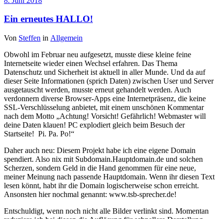
8. Juni 2018
Ein erneutes HALLO!
Von
Steffen
in
Allgemein
Obwohl im Februar neu aufgesetzt, musste diese kleine feine
Internetseite wieder einen Wechsel erfahren. Das Thema
Datenschutz und Sicherheit ist aktuell in aller Munde. Und da auf
dieser Seite Informationen (sprich Daten) zwischen User und Server
ausgetauscht werden, musste erneut gehandelt werden. Auch
verdonnern diverse Browser-Apps eine Internetpräsenz, die keine
SSL-Verschlüsselung anbietet, mit einem unschönen Kommentar
nach dem Motto „Achtung! Vorsicht! Gefährlich!
Webmaster will
deine Daten klauen!
PC explodiert gleich beim Besuch der
Startseite! Pi. Pa. Po!“
Daher auch neu: Diesem Projekt habe ich eine eigene Domain
spendiert. Also nix mit Subdomain.Hauptdomain.de und solchen
Scherzen, sondern Geld in die Hand genommen für eine neue,
meiner Meinung nach passende Hauptdomain. Wenn ihr diesen Text
lesen könnt, habt ihr die Domain logischerweise schon erreicht.
Ansonsten hier nochmal genannt: www.tsb-sprecher.de!
Entschuldigt, wenn noch nicht alle Bilder verlinkt sind. Momentan