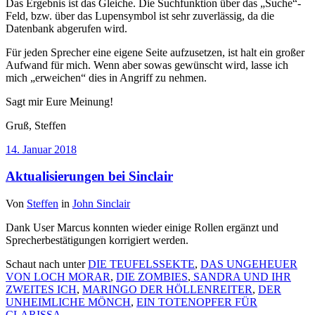
Das Ergebnis ist das Gleiche. Die Suchfunktion über das „Suche“-
Feld, bzw. über das Lupensymbol ist sehr zuverlässig, da die
Datenbank abgerufen wird.
Für jeden Sprecher eine eigene Seite aufzusetzen, ist halt ein großer
Aufwand für mich. Wenn aber sowas gewünscht wird, lasse ich
mich „erweichen“ dies in Angriff zu nehmen.
Sagt mir Eure Meinung!
Gruß, Steffen
14. Januar 2018
Aktualisierungen bei Sinclair
Von
Steffen
in
John Sinclair
Dank User Marcus konnten wieder einige Rollen ergänzt und
Sprecherbestätigungen korrigiert werden.
Schaut nach unter
DIE TEUFELSSEKTE
,
DAS UNGEHEUER
VON LOCH MORAR
,
DIE ZOMBIES
,
SANDRA UND IHR
ZWEITES ICH
,
MARINGO DER HÖLLENREITER
,
DER
UNHEIMLICHE MÖNCH
,
EIN TOTENOPFER FÜR
CLARISSA
.