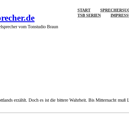
START
SPRECHERSU
precher.de
TSB SERIEN
IMPRES
elsprecher vom Tonstudio Braun
lands erzählt. Doch es ist die bittere Wahrheit. Bis Mitternacht muß L