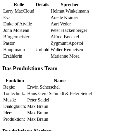
Rolle
Details
Sprecher
Larry MacCloud
Helmut Winkelmann
Eva
Anette Krämer
Duke of Atville
Aart Veder
John McKean
Peter Hackenberger
Bürgermeister
Alfred Boeckel
Pastor
Zygmunt Apostol
Hauptmann
Unhold
Walter Renneisen
Erzählerin
Marianne Mosa
Das Produktions-Team
Funktion
Name
Regie:
Erwin Scherschel
Tontechnik:
Hans-Gerd Schmidt & Peter Seidel
Musik:
Peter Seidel
Dialogbuch:
Max Braun
Idee:
Max Braun
Produktion:
Max Braun